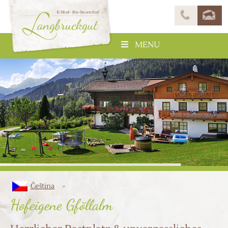
MENU
Čeština
Hofeigene Gföllalm